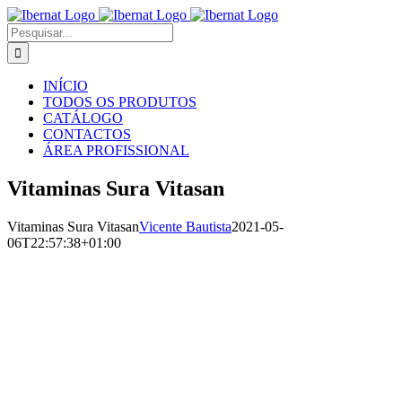
Skip
to
Pesquisar
content
INÍCIO
TODOS OS PRODUTOS
CATÁLOGO
CONTACTOS
ÁREA PROFISSIONAL
Vitaminas Sura Vitasan
Vitaminas Sura Vitasan
Vicente Bautista
2021-05-
06T22:57:38+01:00