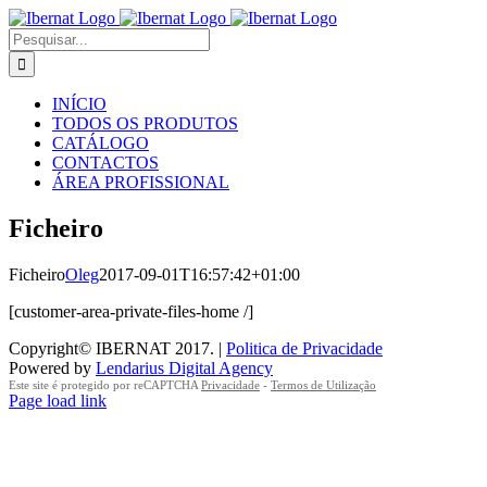
Skip
to
Pesquisar
content
INÍCIO
TODOS OS PRODUTOS
CATÁLOGO
CONTACTOS
ÁREA PROFISSIONAL
Ficheiro
Ficheiro
Oleg
2017-09-01T16:57:42+01:00
[customer-area-private-files-home /]
Copyright© IBERNAT 2017. |
Politica de Privacidade
Powered by
Lendarius Digital Agency
Este site é protegido por reCAPTCHA
Privacidade
-
Termos de Utilização
Page load link
Go
to
Top