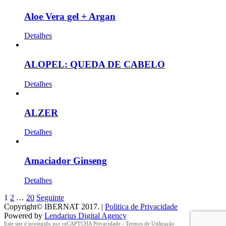
Aloe Vera gel + Argan
Detalhes
ALOPEL: QUEDA DE CABELO
Detalhes
ALZER
Detalhes
Amaciador Ginseng
Detalhes
1
2
…
20
Seguinte
Copyright© IBERNAT 2017. |
Politica de Privacidade
Powered by
Lendarius Digital Agency
Este site é protegido por reCAPTCHA
Privacidade
-
Termos de Utilização