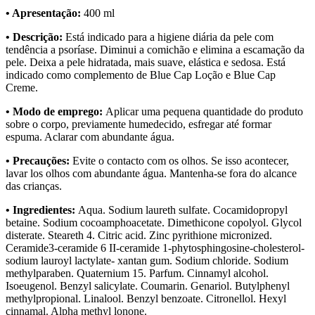
• Apresentação:
400 ml
• Descrição:
Está indicado para a higiene diária da pele com
tendência a psoríase. Diminui a comichão e elimina a escamação da
pele. Deixa a pele hidratada, mais suave, elástica e sedosa. Está
indicado como complemento de Blue Cap Loção e Blue Cap
Creme.
• Modo de emprego:
Aplicar uma pequena quantidade do produto
sobre o corpo, previamente humedecido, esfregar até formar
espuma. Aclarar com abundante água.
• Precauções:
Evite o contacto com os olhos. Se isso acontecer,
lavar los olhos com abundante água. Mantenha-se fora do alcance
das crianças.
• Ingredientes:
Aqua. Sodium laureth sulfate. Cocamidopropyl
betaine. Sodium cocoamphoacetate. Dimethicone copolyol. Glycol
disterate. Steareth 4. Citric acid. Zinc pyrithione micronized.
Ceramide3-ceramide 6 II-ceramide 1-phytosphingosine-cholesterol-
sodium lauroyl lactylate- xantan gum. Sodium chloride. Sodium
methylparaben. Quaternium 15. Parfum. Cinnamyl alcohol.
Isoeugenol. Benzyl salicylate. Coumarin. Genariol. Butylphenyl
methylpropional. Linalool. Benzyl benzoate. Citronellol. Hexyl
cinnamal. Alpha methyl lonone.