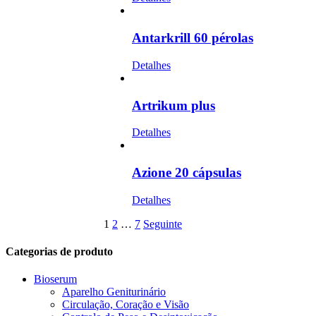
Antarkrill 60 pérolas
Detalhes
Artrikum plus
Detalhes
Azione 20 cápsulas
Detalhes
1
2
…
7
Seguinte
Categorias de produto
Bioserum
Aparelho Geniturinário
Circulação, Coração e Visão