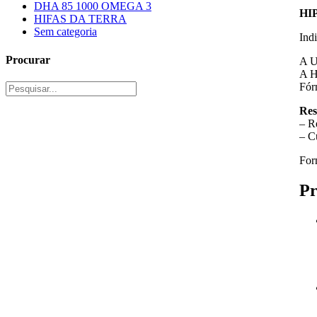
DHA 85 1000 OMEGA 3
HI
HIFAS DA TERRA
Sem categoria
Ind
Procurar
A U
A H
Fór
Res
– R
– C
For
Pr