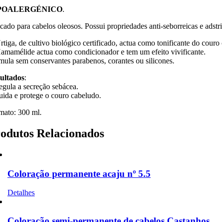
POALERGÉNICO
.
icado para cabelos oleosos. Possui propriedades anti-seborreicas e adstr
rtiga, de cultivo biológico certificado, actua como tonificante do cour
amamélide actua como condicionador e tem um efeito vivificante.
mula sem conservantes parabenos, corantes ou silicones.
ultados
:
egula a secreção sebácea.
uida e protege o couro cabeludo.
mato: 300 ml.
odutos Relacionados
Coloração permanente acaju nº 5.5
Detalhes
Coloração semi-permanente de cabelos Castanhos