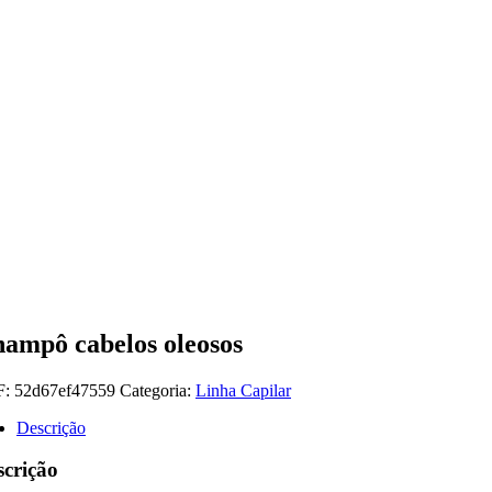
ampô cabelos oleosos
F:
52d67ef47559
Categoria:
Linha Capilar
Descrição
scrição