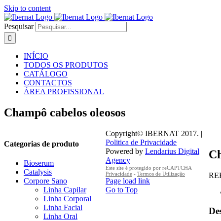
Skip to content
Pesquisar
INÍCIO
TODOS OS PRODUTOS
CATÁLOGO
CONTACTOS
ÁREA PROFISSIONAL
Champô cabelos oleosos
Copyright© IBERNAT 2017. |
Politica de Privacidade
Categorias de produto
Powered by
Lendarius Digital
Ch
Agency
Bioserum
Este site é protegido por reCAPTCHA
Catalysis
Privacidade
-
Termos de Utilização
RE
Page load link
Corpore Sano
Go to Top
Linha Capilar
Linha Corporal
Linha Facial
De
Linha Oral