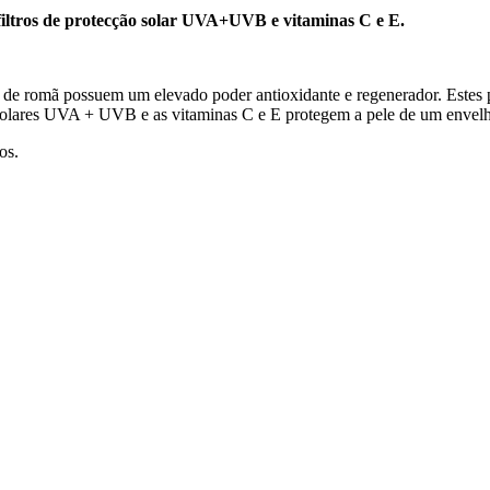
 filtros de protecção solar UVA+UVB e vitaminas C e E.
o de romã possuem um elevado poder antioxidante e regenerador. Estes pr
ros solares UVA + UVB e as vitaminas C e E protegem a pele de um enve
os.