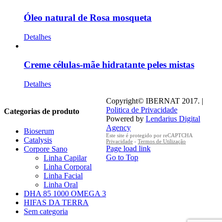
Óleo natural de Rosa mosqueta
Detalhes
Creme células-mãe hidratante peles mistas
Detalhes
Copyright© IBERNAT 2017. |
Politica de Privacidade
Categorias de produto
Powered by
Lendarius Digital
Agency
Bioserum
Este site é protegido por reCAPTCHA
Catalysis
Privacidade
-
Termos de Utilização
Page load link
Corpore Sano
Go to Top
Linha Capilar
Linha Corporal
Linha Facial
Linha Oral
DHA 85 1000 OMEGA 3
HIFAS DA TERRA
Sem categoria