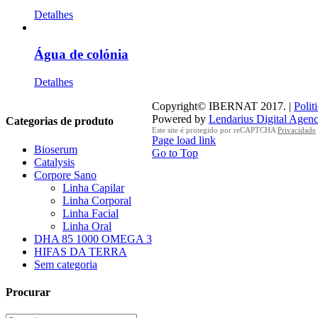
Detalhes
Água de colónia
Detalhes
Copyright© IBERNAT 2017. |
Polit
Powered by
Lendarius Digital Agen
Categorias de produto
Este site é protegido por reCAPTCHA
Privacidade
Page load link
Bioserum
Go to Top
Catalysis
Corpore Sano
Linha Capilar
Linha Corporal
Linha Facial
Linha Oral
DHA 85 1000 OMEGA 3
HIFAS DA TERRA
Sem categoria
Procurar