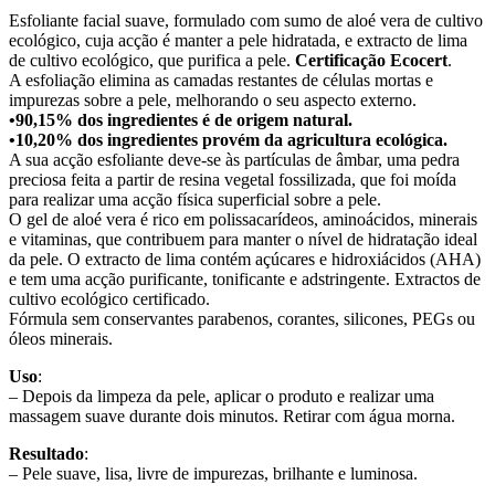
Esfoliante facial suave, formulado com sumo de aloé vera de cultivo
ecológico, cuja acção é manter a pele hidratada, e extracto de lima
de cultivo ecológico, que purifica a pele.
Certificação Ecocert
.
A esfoliação elimina as camadas restantes de células mortas e
impurezas sobre a pele, melhorando o seu aspecto externo.
•90,15% dos ingredientes é de origem natural.
•10,20% dos ingredientes provém da agricultura ecológica.
A sua acção esfoliante deve-se às partículas de âmbar, uma pedra
preciosa feita a partir de resina vegetal fossilizada, que foi moída
para realizar uma acção física superficial sobre a pele.
O gel de aloé vera é rico em polissacarídeos, aminoácidos, minerais
e vitaminas, que contribuem para manter o nível de hidratação ideal
da pele. O extracto de lima contém açúcares e hidroxiácidos (AHA)
e tem uma acção purificante, tonificante e adstringente. Extractos de
cultivo ecológico certificado.
Fórmula sem conservantes parabenos, corantes, silicones, PEGs ou
óleos minerais.
Uso
:
– Depois da limpeza da pele, aplicar o produto e realizar uma
massagem suave durante dois minutos. Retirar com água morna.
Resultado
:
– Pele suave, lisa, livre de impurezas, brilhante e luminosa.