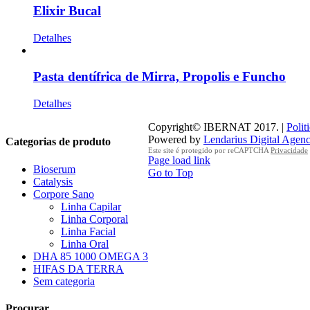
Elixir Bucal
Detalhes
Pasta dentífrica de Mirra, Propolis e Funcho
Detalhes
Copyright© IBERNAT 2017. |
Polit
Powered by
Lendarius Digital Agen
Categorias de produto
Este site é protegido por reCAPTCHA
Privacidade
Page load link
Bioserum
Go to Top
Catalysis
Corpore Sano
Linha Capilar
Linha Corporal
Linha Facial
Linha Oral
DHA 85 1000 OMEGA 3
HIFAS DA TERRA
Sem categoria
Procurar