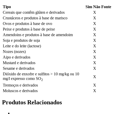
Tipo
Sim
Não
Fonte
Cereais que contêm glúten e derivados
X
Crustáceos e produtos à base de marisco
X
Ovos e produtos à base de ovo
X
Peixe e produtos à base de peixe
X
Amendoins e produtos à base de amendoim
X
Soja e produtos de soja
X
Leite e do leite (lactose)
X
Nozes (nozes)
X
Aipo e derivados
X
Mustard e derivados
X
Sesame e derivados
X
Dióxido de enxofre e sulfitos > 10 mg/kg ou 10
X
mg/l expresso como SO
2
Tremoços e derivados
X
Moluscos e derivados
X
Produtos Relacionados