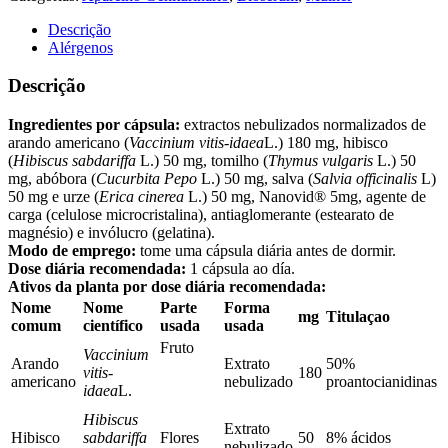
Descrição
Alérgenos
Descrição
Ingredientes por cápsula:
extractos nebulizados normalizados de
arando americano (
Vaccinium vitis-idaea
L.) 180 mg, hibisco
(
Hibiscus sabdariffa
L.) 50 mg, tomilho (
Thymus vulgaris
L.) 50
mg, abóbora (
Cucurbita Pepo
L.) 50 mg, salva (
Salvia officinalis
L)
50 mg e urze (
Erica cinerea
L.) 50 mg, Nanovid® 5mg, agente de
carga (celulose microcristalina), antiaglomerante (estearato de
magnésio) e invólucro (gelatina).
Modo de emprego:
tome uma cápsula diária antes de dormir.
Dose diária recomendada:
1 cápsula ao día.
Ativos da planta por dose diária recomendada:
Nome
Nome
Parte
Forma
mg
Titulaçao
comum
científico
usada
usada
Fruto
Vaccinium
Arando
Extrato
50%
vitis-
180
americano
nebulizado
proantocianidinas
idaea
L.
Hibiscus
Extrato
Hibisco
sabdariffa
Flores
50
8% ácidos
nebulizado