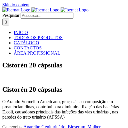
Skip to content
Pesquisar
INÍCIO
TODOS OS PRODUTOS
CATÁLOGO
CONTACTOS
ÁREA PROFISSIONAL
Cistorén 20 cápsulas
Cistorén 20 cápsulas
O Arando Vermelho Americano, graças à sua composição em
proantocianidinas, contribui para diminuir a fixação das bactérias
E.coli, causadoras principais das infeções das vias urinárias , nas
paredes do trato urinário (AFSSA)
Categorias:
Aparelho Geniturinário
,
Bioserum
,
Mulher