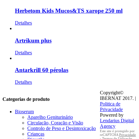
Herbetom Kids Mucos&TS xarope 250 ml
Detalhes
Artrikum plus
Detalhes
Antarkrill 60 pérolas
Detalhes
Copyright©
IBERNAT 2017. |
Categorias de produto
Politica de
Privacidade
Bioserum
Powered by
Aparelho Geniturinário
Lendarius Digital
Circulação, Coração e Visão
Agency
Controlo de Peso e Desintoxicação
Este site é protegido por
Crianças
reCAPTCHA
Privacidade
-
Termos de Utilização