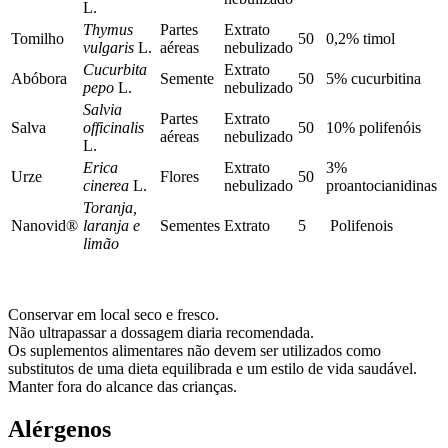
L.
Thymus
Partes
Extrato
Tomilho
50
0,2% timol
vulgaris
L.
aéreas
nebulizado
Cucurbita
Extrato
Abóbora
Semente
50
5% cucurbitina
pepo
L.
nebulizado
Salvia
Partes
Extrato
Salva
officinalis
50
10% polifenóis
aéreas
nebulizado
L.
Erica
Extrato
3%
Urze
Flores
50
cinerea
L.
nebulizado
proantocianidinas
Toranja,
Nanovid®
laranja e
Sementes
Extrato
5
Polifenois
limão
Conservar em local seco e fresco.
Não ultrapassar a dossagem diaria recomendada.
Os suplementos alimentares não devem ser utilizados como
substitutos de uma dieta equilibrada e um estilo de vida saudável.
Manter fora do alcance das crianças.
Alérgenos