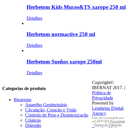
Herbetom Kids Mucos&TS xarope 250 ml
Detalhes
Herbetom normactive 250 ml
Detalhes
Herbetom Sueños xarope 250ml
Detalhes
Copyright©
IBERNAT 2017. |
Categorias de produto
Politica de
Privacidade
Bioserum
Powered by
Aparelho Geniturinário
Lendarius Digital
Circulação, Coração e Visão
Agency
Controlo de Peso e Desintoxicação
Este site é protegido por
Crianças
reCAPTCHA
Privacidade
-
Termos de Utilização
Digestão