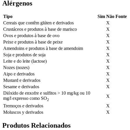
Alérgenos
Tipo
Sim
Não
Fonte
Cereais que contêm glúten e derivados
X
Crustáceos e produtos à base de marisco
X
Ovos e produtos à base de ovo
X
Peixe e produtos à base de peixe
X
Amendoins e produtos à base de amendoim
X
Soja e produtos de soja
X
Leite e do leite (lactose)
X
Nozes (nozes)
X
Aipo e derivados
X
Mustard e derivados
X
Sesame e derivados
X
Dióxido de enxofre e sulfitos > 10 mg/kg ou 10
X
mg/l expresso como SO
2
Tremoços e derivados
X
Moluscos y derivados
X
Produtos Relacionados