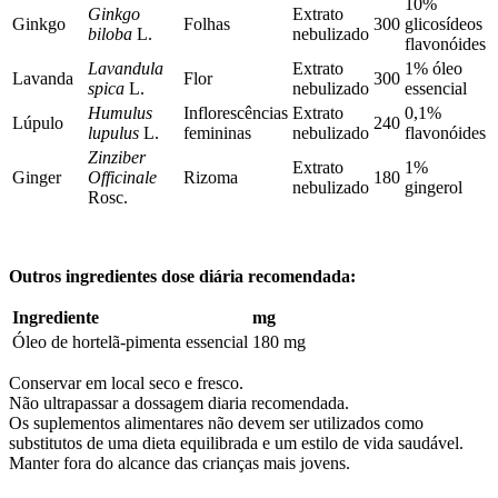
10%
Ginkgo
Extrato
Ginkgo
Folhas
300
glicosídeos
biloba
L.
nebulizado
flavonóides
Lavandula
Extrato
1% óleo
Lavanda
Flor
300
spica
L.
nebulizado
essencial
Humulus
Inflorescências
Extrato
0,1%
Lúpulo
240
lupulus
L.
femininas
nebulizado
flavonóides
Zinziber
Extrato
1%
Ginger
Officinale
Rizoma
180
nebulizado
gingerol
Rosc.
Outros ingredientes dose diária recomendada:
Ingrediente
mg
Óleo de hortelã-pimenta essencial
180 mg
Conservar em local seco e fresco.
Não ultrapassar a dossagem diaria recomendada.
Os suplementos alimentares não devem ser utilizados como
substitutos de uma dieta equilibrada e um estilo de vida saudável.
Manter fora do alcance das crianças mais jovens.