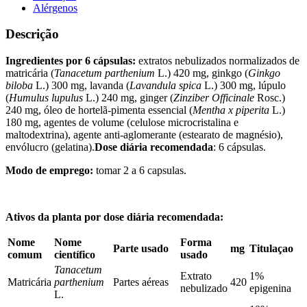
Alérgenos
Descrição
Ingredientes por 6 cápsulas:
extratos nebulizados normalizados de
matricária (
Tanacetum parthenium
L.) 420 mg, ginkgo (
Ginkgo
biloba
L.) 300 mg, lavanda (
Lavandula spica
L.) 300 mg, lúpulo
(
Humulus lupulus
L.) 240 mg, ginger (
Zinziber Officinale
Rosc.)
240 mg, óleo de hortelã-pimenta essencial (
Mentha x piperita
L.)
180 mg, agentes de volume (celulose microcristalina e
maltodextrina), agente anti-aglomerante (estearato de magnésio),
envólucro (gelatina).
Dose diária recomendada
: 6 cápsulas.
Modo de emprego:
tomar 2 a 6 capsulas.
Ativos da planta por dose diária recomendada:
Nome
Nome
Forma
Parte usado
mg
Titulaçao
comum
científico
usado
Tanacetum
Extrato
1%
Matricária
parthenium
Partes aéreas
420
nebulizado
epigenina
L.