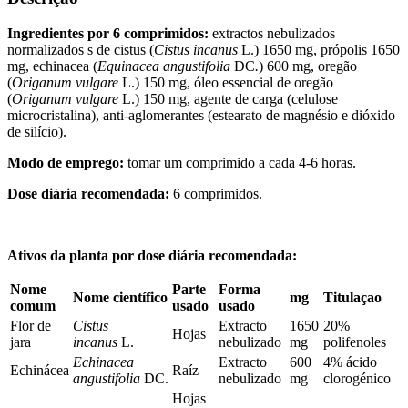
Ingredientes por 6 comprimidos:
extractos nebulizados
normalizados s de cistus (
Cistus incanus
L.) 1650 mg, própolis 1650
mg, echinacea (
Equinacea angustifolia
DC
.
) 600 mg, oregão
(
Origanum vulgare
L.) 150 mg, óleo essencial de oregão
(
Origanum vulgare
L.) 150 mg, agente de carga (celulose
microcristalina), anti-aglomerantes (estearato de magnésio e dióxido
de silício).
Modo de emprego:
tomar um comprimido a cada 4-6 horas.
Dose diária recomendada:
6 comprimidos.
Ativos da planta por dose diária recomendada:
Nome
Parte
Forma
Nome científico
mg
Titulaçao
comum
usado
usado
Flor de
Cistus
Extracto
1650
20%
Hojas
jara
incanus
L.
nebulizado
mg
polifenoles
Echinacea
Extracto
600
4% ácido
Echinácea
Raíz
angustifolia
DC.
nebulizado
mg
clorogénico
Hojas