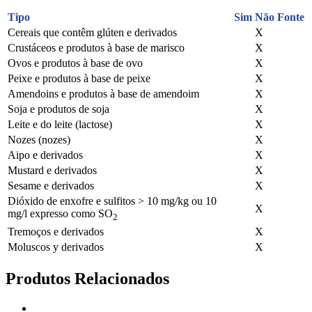
Tipo
Sim
Não
Fonte
Cereais que contêm glúten e derivados
X
Crustáceos e produtos à base de marisco
X
Ovos e produtos à base de ovo
X
Peixe e produtos à base de peixe
X
Amendoins e produtos à base de amendoim
X
Soja e produtos de soja
X
Leite e do leite (lactose)
X
Nozes (nozes)
X
Aipo e derivados
X
Mustard e derivados
X
Sesame e derivados
X
Dióxido de enxofre e sulfitos > 10 mg/kg ou 10
X
mg/l expresso como SO
2
Tremoços e derivados
X
Moluscos y derivados
X
Produtos Relacionados