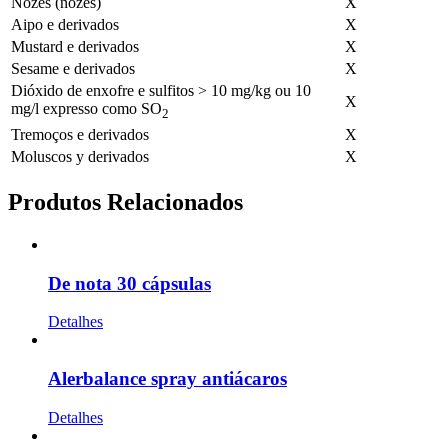
Nozes (nozes)
X
Aipo e derivados
X
Mustard e derivados
X
Sesame e derivados
X
Dióxido de enxofre e sulfitos > 10 mg/kg ou 10
X
mg/l expresso como SO
2
Tremoços e derivados
X
Moluscos y derivados
X
Produtos Relacionados
De nota 30 cápsulas
Detalhes
Alerbalance spray antiácaros
Detalhes