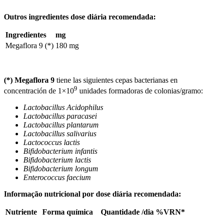
Outros ingredientes dose diária recomendada:
Ingredientes
mg
Megaflora 9 (*)
180 mg
(*)
Megaflora 9
tiene las siguientes cepas bacterianas en
9
concentración de 1×10
unidades formadoras de colonias/gramo:
Lactobacillus Acidophilus
Lactobacillus paracasei
Lactobacillus plantarum
Lactobacillus salivarius
Lactococcus lactis
Bifidobacterium infantis
Bifidobacterium lactis
Bifidobacterium longum
Enterococcus faecium
Informação nutricional por dose diária recomendada:
Nutriente
Forma química
Quantidade /dia
%VRN*