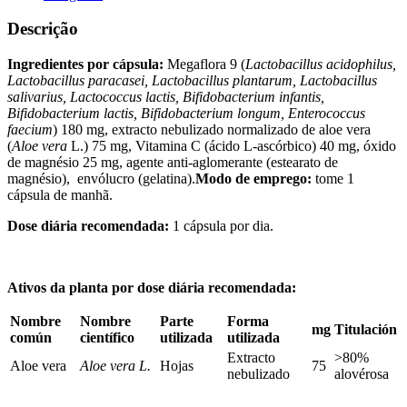
Descrição
Ingredientes por cápsula:
Megaflora 9 (
Lactobacillus acidophilus,
Lactobacillus paracasei, Lactobacillus plantarum, Lactobacillus
salivarius, Lactococcus lactis, Bifidobacterium infantis,
Bifidobacterium lactis, Bifidobacterium longum, Enterococcus
faecium
) 180 mg, extracto nebulizado normalizado de aloe vera
(
Aloe vera
L.) 75 mg, Vitamina C (ácido L-ascórbico) 40 mg, óxido
de magnésio 25 mg, agente anti-aglomerante (estearato de
magnésio), envólucro (gelatina).
Modo de emprego:
tome 1
cápsula de manhã.
Dose diária recomendada:
1 cápsula por dia.
Ativos da planta por dose diária recomendada:
Nombre
Nombre
Parte
Forma
mg
Titulación
común
científico
utilizada
utilizada
Extracto
>80%
Aloe vera
Aloe vera L.
Hojas
75
nebulizado
alovérosa