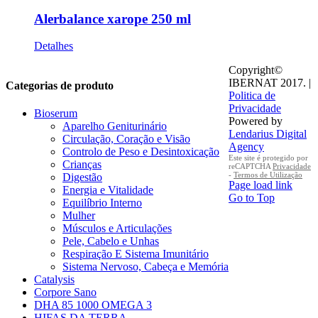
Alerbalance xarope 250 ml
Detalhes
Copyright©
IBERNAT 2017. |
Categorias de produto
Politica de
Privacidade
Bioserum
Powered by
Aparelho Geniturinário
Lendarius Digital
Circulação, Coração e Visão
Agency
Controlo de Peso e Desintoxicação
Este site é protegido por
Crianças
reCAPTCHA
Privacidade
-
Termos de Utilização
Digestão
Page load link
Energia e Vitalidade
Go to Top
Equilíbrio Interno
Mulher
Músculos e Articulações
Pele, Cabelo e Unhas
Respiração E Sistema Imunitário
Sistema Nervoso, Cabeça e Memória
Catalysis
Corpore Sano
DHA 85 1000 OMEGA 3
HIFAS DA TERRA