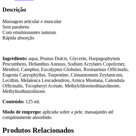
Descrição
Massagem articular e muscular
Sem parabens
Com emulsionantes naturais
Rápida absorção
Ingrédients:
aqua, Prunus Dulcis, Glycerin, Harpagophytum
Procumbens, Helianthus Annuus, Sodium Acrylates Copolymer,
Menthol, Camphor, Eucalyptus Globulus, Rosmarinus Officinalis,
Eugenia Caryophyllus, Turpentine, Cinnamomum Zeylanicum,
Lecithin, Melaleuca Leucadendron, Arnica Montana, Calendula
Officinalis, Tocopheryl Acetate, Methylchloroisothiazolinone,
Methylisothiazolinone.
Conteúdo:
125 ml.
Modo de emprego:
aplicada sobre a pele, massajando até
completamente absorbido.
Produtos Relacionados