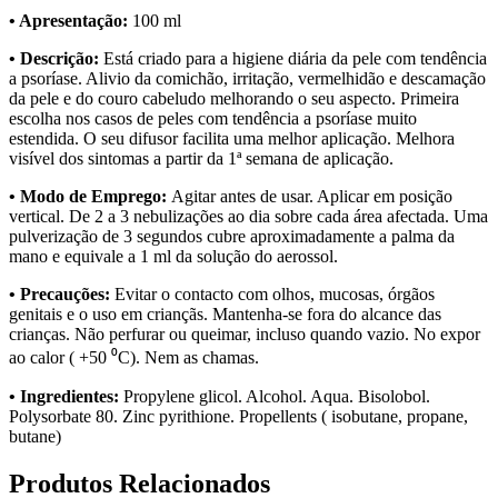
• Apresentação:
100 ml
• Descrição:
Está criado para a higiene diária da pele com tendência
a psoríase. Alivio da comichão, irritação, vermelhidão e descamação
da pele e do couro cabeludo melhorando o seu aspecto. Primeira
escolha nos casos de peles com tendência a psoríase muito
estendida. O seu difusor facilita uma melhor aplicação. Melhora
visível dos sintomas a partir da 1ª semana de aplicação.
• Modo de Emprego:
Agitar antes de usar. Aplicar em posição
vertical. De 2 a 3 nebulizações ao dia sobre cada área afectada. Uma
pulverização de 3 segundos cubre aproximadamente a palma da
mano e equivale a 1 ml da solução do aerossol.
• Precauções:
Evitar o contacto com olhos, mucosas, órgãos
genitais e o uso em criançãs. Mantenha-se fora do alcance das
crianças. Não perfurar ou queimar, incluso quando vazio. No expor
ao calor ( +50 ⁰C). Nem as chamas.
• Ingredientes:
Propylene glicol. Alcohol. Aqua. Bisolobol.
Polysorbate 80. Zinc pyrithione. Propellents ( isobutane, propane,
butane)
Produtos Relacionados